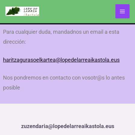
Ir
al
contenido
Para cualquier duda, mandadnos un email a esta
dirección:
haritzagurasoelkartea@lopedelarreaikastola.eus
Nos pondremos en contacto con vosotr@s lo antes
posible
zuzendaria@lopedelarreaikastola.eus