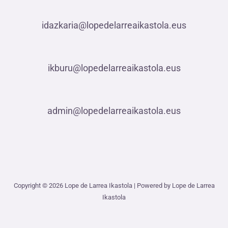
idazkaria@lopedelarreaikastola.eus
ikburu@lopedelarreaikastola.eus
admin@lopedelarreaikastola.eus
Copyright © 2026 Lope de Larrea Ikastola | Powered by Lope de Larrea
Ikastola