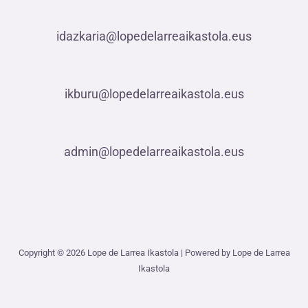
idazkaria@lopedelarreaikastola.eus
ikburu@lopedelarreaikastola.eus
admin@lopedelarreaikastola.eus
Copyright © 2026 Lope de Larrea Ikastola | Powered by Lope de Larrea
Ikastola