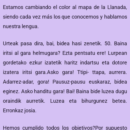
Estamos cambiando el color al mapa de la Llanada,
siendo cada vez más los que conocemos y hablamos
nuestra lengua.
Urteak pasa dira, bai, bidea hasi zenetik. 50. Baina
iritsi al gara helmugara? Ezta pentsatu ere! Lurpean
gordetako ezkur izatetik haritz indartsu eta dotore
izatera iritsi gara.Asko gara! Ttipi- ttapa, aurrera.
Adarrez-adar, gora! Pausuz-pausu euskaraz, bidea
eginez. Asko handitu gara! Bai! Baina bide luzea dugu
oraindik aurretik. Luzea eta bihurgunez betea.
Erronkaz josia.
Hemos cumplido todos los objetivos?Por supuesto