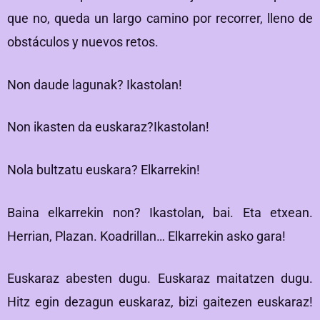
que no, queda un largo camino por recorrer, lleno de
obstáculos y nuevos retos.
Non daude lagunak? Ikastolan!
Non ikasten da euskaraz?Ikastolan!
Nola bultzatu euskara? Elkarrekin!
Baina elkarrekin non? Ikastolan, bai. Eta etxean.
Herrian, Plazan. Koadrillan… Elkarrekin asko gara!
Euskaraz abesten dugu. Euskaraz maitatzen dugu.
Hitz egin dezagun euskaraz, bizi gaitezen euskaraz!