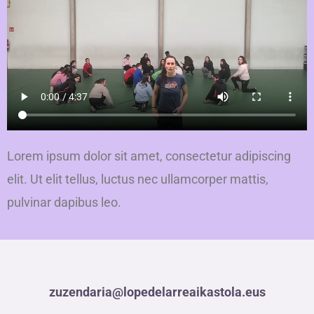
Lorem ipsum dolor sit amet, consectetur adipiscing
elit. Ut elit tellus, luctus nec ullamcorper mattis,
pulvinar dapibus leo.
zuzendaria@lopedelarreaikastola.eus