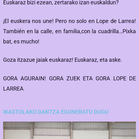
Euskaraz bizi ezean, zertarako izan euskaldun?
¡El euskera nos une! Pero no solo en Lope de Larrea!
También en la calle, en familia,con la cuadrilla…Pixka
bat, es mucho!
Goza itzazue jaiak euskaraz! Euskaraz, eta aske.
GORA AGURAIN! GORA ZUEK ETA GORA LOPE DE
LARREA
IKASTOLAKO DANTZA EGUNERATU DUGU