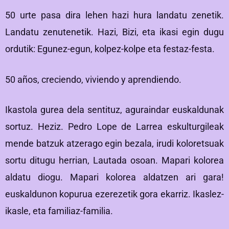
50 urte pasa dira lehen hazi hura landatu zenetik.
Landatu zenutenetik. Hazi, Bizi, eta ikasi egin dugu
ordutik: Egunez-egun, kolpez-kolpe eta festaz-festa.
50 años, creciendo, viviendo y aprendiendo.
Ikastola gurea dela sentituz, aguraindar euskaldunak
sortuz. Heziz. Pedro Lope de Larrea eskulturgileak
mende batzuk atzerago egin bezala, irudi koloretsuak
sortu ditugu herrian, Lautada osoan. Mapari kolorea
aldatu diogu. Mapari kolorea aldatzen ari gara!
euskaldunon kopurua ezerezetik gora ekarriz. Ikaslez-
ikasle, eta familiaz-familia.