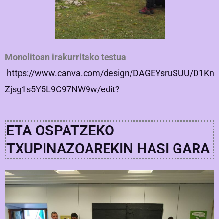
Monolitoan irakurritako testua
https://www.canva.com/design/DAGEYsruSUU/D1Kn
Zjsg1s5Y5L9C97NW9w/edit?
ETA OSPATZEKO
TXUPINAZOAREKIN HASI GARA