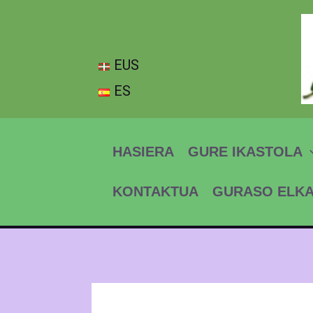
Skip
to
content
EUS
ES
HASIERA
GURE IKASTOLA
KONTAKTUA
GURASO ELK