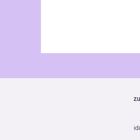
zu
id