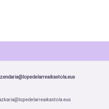
zendaria@lopedelarreaikastola.eus
azkaria@lopedelarreaikastola.eus