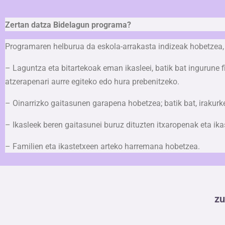
Zertan datza Bidelagun programa?
Programaren helburua da eskola-arrakasta indizeak hobetzea, e
– Laguntza eta bitartekoak eman ikasleei, batik bat ingurune f
atzerapenari aurre egiteko edo hura prebenitzeko. 
– Oinarrizko gaitasunen garapena hobetzea; batik bat, irakurk
– Ikasleek beren gaitasunei buruz dituzten itxaropenak eta ika
– Familien eta ikastetxeen arteko harremana hobetzea.
zu