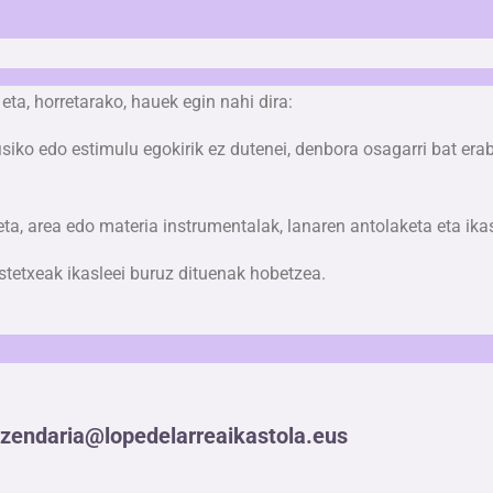
ta, horretarako, hauek egin nahi dira: 
isiko edo estimulu egokirik ez dutenei, denbora osagarri bat erab
eta, area edo materia instrumentalak, lanaren antolaketa eta ika
stetxeak ikasleei buruz dituenak hobetzea. 
zendaria@lopedelarreaikastola.eus