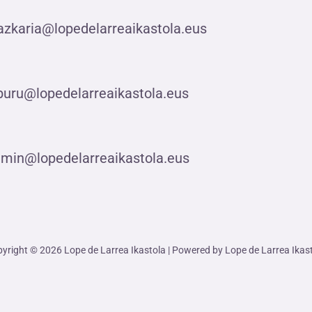
azkaria@lopedelarreaikastola.eus
buru@lopedelarreaikastola.eus
min@lopedelarreaikastola.eus
yright © 2026 Lope de Larrea Ikastola | Powered by Lope de Larrea Ikas