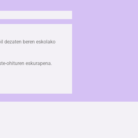
il dezaten beren eskolako 
ste-ohituren eskurapena.