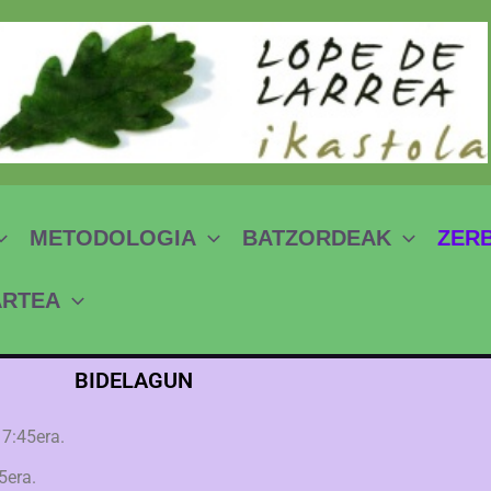
METODOLOGIA
BATZORDEAK
ZER
ARTEA
BIDELAGUN
17:45era.
5era. 