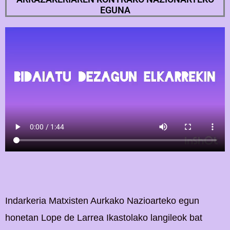
EGUNA
Indarkeria Matxisten Aurkako Nazioarteko egun
honetan Lope de Larrea Ikastolako langileok bat