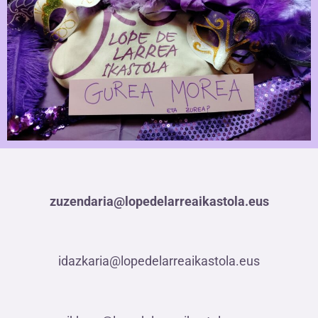
zuzendaria@lopedelarreaikastola.eus
idazkaria@lopedelarreaikastola.eus