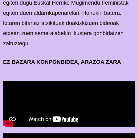
egiten dugu Euskal Herriko Mugimendu Feministak
egiten duen aldarrikapenarekin. Honekin batera,
loturen bitartez atxikituak doakizkizuen bideoak
etxean zuen seme-alabekin ikustera gonbidatzen
zaituztegu.
EZ BAZARA KONPONBIDEA, ARAZOA ZARA